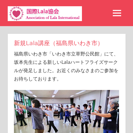
コ
国
ン
MENU
テ
際
ン
Lala
ツ
新規Lala講座（福島県いわき市）
へ
協
福島県いわき市「いわき市立草野公民館」にて、
ス
会
坂本先生による新しいLalaハートフライズサーク
キ
ルが発足しました。お近くのみなさまのご参加を
ッ
お待ちしております。
プ