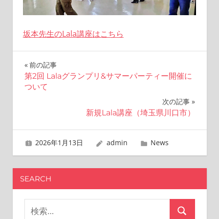
坂本先生のLala講座はこちら
投
前の記事
第2回 Lalaグランプリ&サマーパーティー開催に
稿
ついて
ナ
次の記事
新規Lala講座（埼玉県川口市）
ビ
ゲ
2026年1月13日
admin
News
ー
シ
SEARCH
ョ
検
検