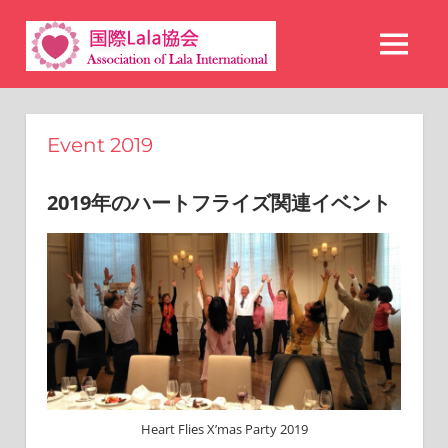
コ
国
ン
MENU
テ
際
ン
Lala
ツ
Event 2019
へ
協
ス
2019年のハートフライズ関連イベント
会
キ
ッ
プ
Heart Flies X’mas Party 2019