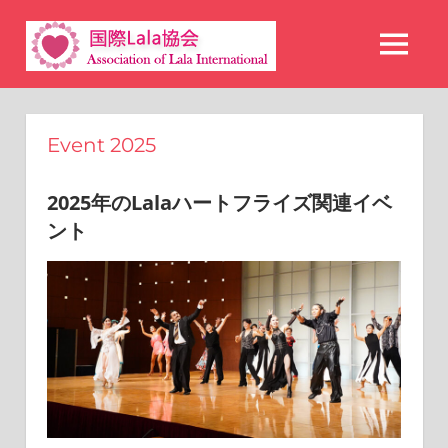
コ
国
ン
MENU
テ
際
ン
Lala
ツ
Event 2025
へ
協
ス
2025年のLalaハートフライズ関連イベ
会
キ
ント
ッ
プ