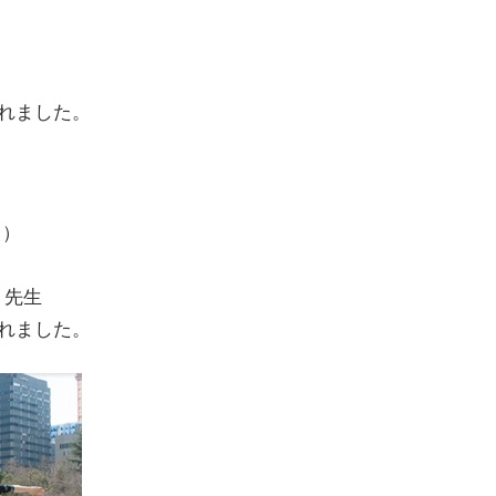
れました。
日）
 先生
れました。