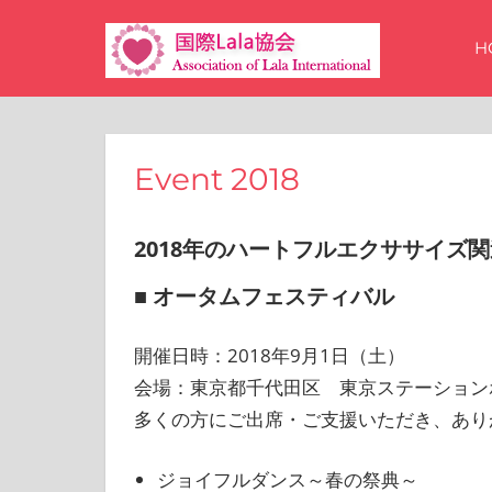
コ
国
ン
H
テ
際
ン
ツ
Lala
Event 2018
へ
ス
協
キ
2018年のハートフルエクササイズ
ッ
会
■ オータムフェスティバル
プ
開催日時：2018年9月1日（土）
会場：東京都千代田区 東京ステーション
多くの方にご出席・ご支援いただき、あり
ジョイフルダンス～春の祭典～