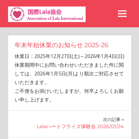
コ
国
ン
MENU
テ
際
ン
Lala
ツ
年末年始休業のお知らせ 2025-26
へ
協
休業日：2025年12月27日(土)～2026年1月4日(日)
ス
会
休業期間中にお問い合わせいただきました件に関
キ
しては、2026年1月5日(月)より順次ご対応させて
ッ
いただきます。
プ
ご不便をお掛けいたしますが、何卒よろしくお願
い申し上げます。
投
次の記事
Lalaハートフライズ体験会 2026/01/24
稿